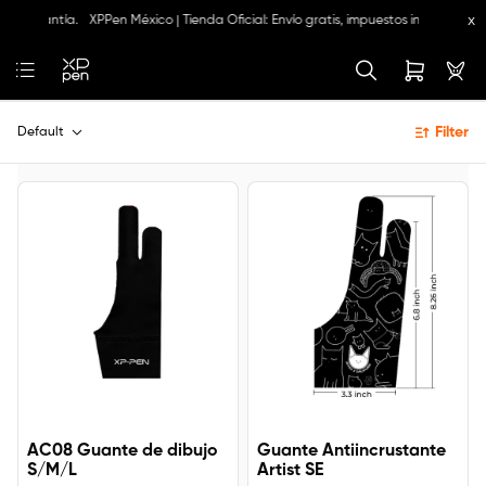
x
 de garantía.
XPPen México | Tienda Oficial: Envío gratis, impuestos incluidos y 
Filter
Default
AC08 Guante de dibujo
Guante Antiincrustante
S/M/L
Artist SE