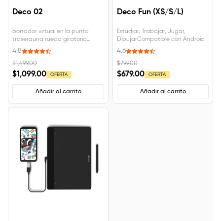
Deco 02
Deco Fun (XS/S/L)
borrador virtual en la punta
Estudiar, Trabajar, Jugar,
traserauna rueda giratoria
DibujarCompatible con Android
colgable, 10 x 5.63 pulgadas
4.8
4.6
$1,499.00
$799.00
$1,099.00
$679.00
OFERTA
OFERTA
Añadir al carrito
Añadir al carrito