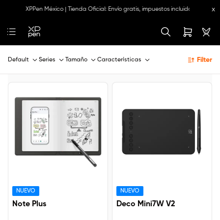
x
arantía.
XPPen México | Tienda Oficial: Envío gratis, impuestos incluidos y 18 mes
Filter
Default
Series
Tamaño
Características
NUEVO
NUEVO
Note Plus
Deco Mini7W V2