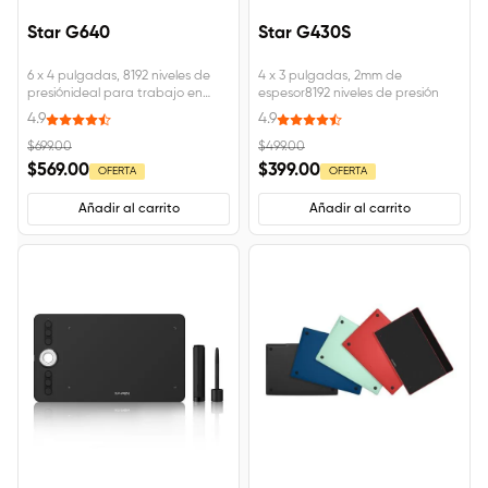
Star G640
Star G430S
6 x 4 pulgadas, 8192 niveles de
4 x 3 pulgadas, 2mm de
presiónideal para trabajo en
espesor8192 niveles de presión
línea
4.9
4.9
$699.00
$499.00
$569.00
$399.00
OFERTA
OFERTA
Añadir al carrito
Añadir al carrito