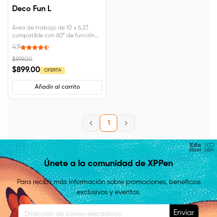
Deco Fun L
Área de trabajo de 10 x 6,27,
compatible con 60° de función
de inclinaciónCompatible con
4.9
Windows® 10/8/7 (32/64 bits),
MAC OS X® 10.10 y superior,
$999.00
Android 6.0 y superior
$899.00
OFERTA
Añadir al carrito
1
Únete a la comunidad de XPPen
Para recibir más información sobre promociones, beneficios
exclusivos y eventos.
Enviar