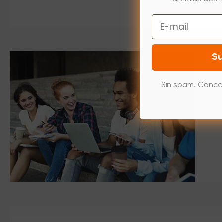
Email
Su
Sin spam. Cance