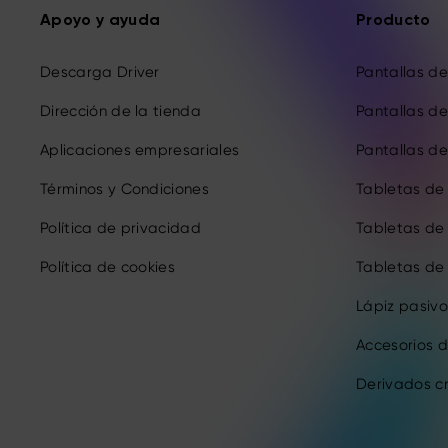
Apoyo y ayuda
Producto
Descarga Driver
Pantallas de 
Dirección de la tienda
Pantallas de 
Aplicaciones empresariales
Pantallas de 
Términos y Condiciones
Tabletas de
Política de privacidad
Tabletas de
Política de cookies
Tabletas de
Lápiz pasivo
Accesorios d
Derivados c