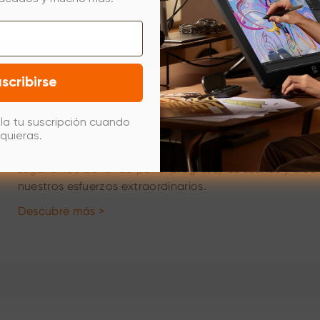
scribirse
la tu suscripción cuando
Oportunidades profesionales
quieras.
Esperamos verte en esta plataforma optimista, innovador
seguiremos luchando por el progreso, los sueños y alc
nuestros esfuerzos extraordinarios.
Descubre más >