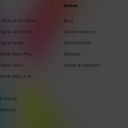
Sobre
Serie Artist Ultra
Blog
Serie Artist Pro
Sobre nosotros
Serie Artist
Contáctanos
 Serie Deco Pro
Noticias
 Serie Deco
Únete a nosotros
 Serie Deco Fun
e Dibujo
reativos