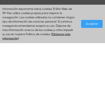
Información importante sobre cookies: El Sitio Web de
XP-Pen utiliza cookies propias para mejorar la
navegación. Las cookies utilizadas no contienen ningún
tipo de información de carácter personal. Si continua
Aceptar
navegando entendemos acepta su uso. Dispone de
más información acerca de las cookies y cómo impedir
su uso en nuestra Política de cookies.
(Obtenga más
información)
Únete a la comunidad de XPPen
Para recibir más info sobre promoción beneficios exclusivos y
eventos.
Enviar