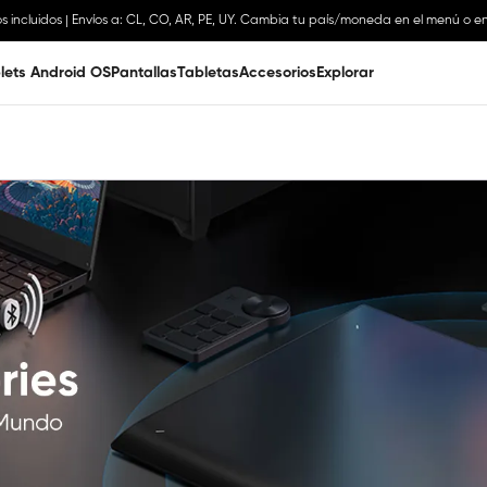
os incluidos | Envíos a: CL, CO, AR, PE, UY. Cambia tu país/moneda en el menú o en
lets Android OS
Pantallas
Tabletas
Accesorios
Explorar