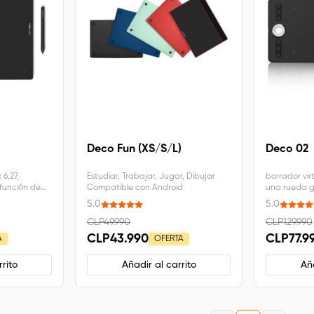
Deco Fun (XS/S/L)
Deco 02
6,27,
Estudiar, Trabajar, Jugar, Dibujar
borrador vir
función de
Compatible con Android
una rueda gi
 con
5.63 pulgad
5.0
5.0
 bits), MAC
Android 6.0 y
CLP49.990
CLP129.990
CLP43.990
CLP77.9
A
OFERTA
rito
Añadir al carrito
Aña