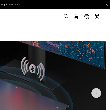
x
 el pie de página.