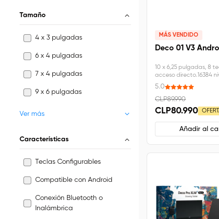
Tamaño
MÁS VENDIDO
4 x 3 pulgadas
Deco 01 V3 Andro
6 x 4 pulgadas
10 x 6,25 pulgadas, 8 t
7 x 4 pulgadas
acceso directo.16384 ni
presión, reconocimiento
5.0
frontal de 60 grados.C
9 x 6 pulgadas
con Windows, Linux, C
CLP89.990
Mas OS, Android.
CLP80.990
OFERT
Ver más
Añadir al car
Características
Teclas Configurables
Compatible con Android
Conexión Bluetooth o
Inalámbrica