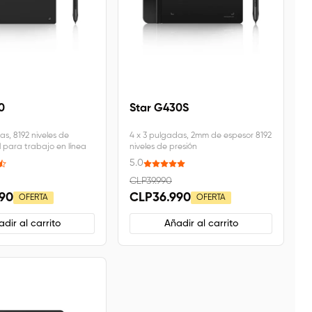
0
Star G430S
as, 8192 niveles de
4 x 3 pulgadas, 2mm de espesor 8192
l para trabajo en línea
niveles de presión
5.0
CLP39.990
90
CLP36.990
OFERTA
OFERTA
dir al carrito
Añadir al carrito