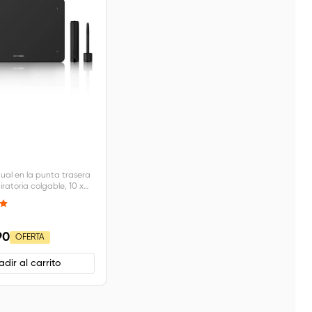
tual en la punta trasera
ratoria colgable, 10 x
as
90
OFERTA
dir al carrito