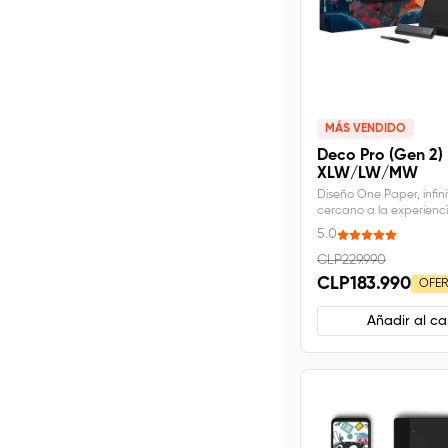
MÁS VENDIDO
Deco Pro (Gen 2)
XLW/LW/MW
Diseño One Paper, infi
cercano a la experienci
de papel y bolígrafo. 
5.0
ultrafino, parte trasera
reposa muñecas ergon
CLP229.990
Conectividad inalámbri
CLP183.990
OFER
5.0, 10 horas de baterí
duración.
Añadir al car