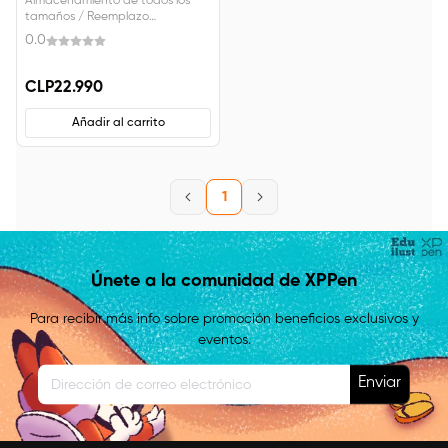
Almacenamiento de todos los
tamaños / Reemplazo
instantáneo de la punta: Puedes
0.0
guardar todos los XPPen lápices
ópticos en el portalápices, tanto
vertical como
CLP22.990
horizontalmente. Un orificio en la
base del portalápices permite
Añadir al carrito
extraer la punta fácilmente.
1
Únete a la comunidad de XPPen
Para recibir más info sobre promoción beneficios exclusivos y
eventos.
Enviar