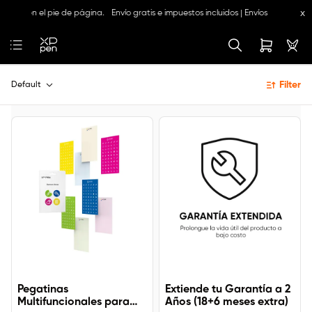
x
menú o en el pie de página.
Envío gratis e impuestos incluidos | Envíos a: CL, C
Filter
Default
Pegatinas
Extiende tu Garantía a 2
Multifuncionales para
Años (18+6 meses extra)