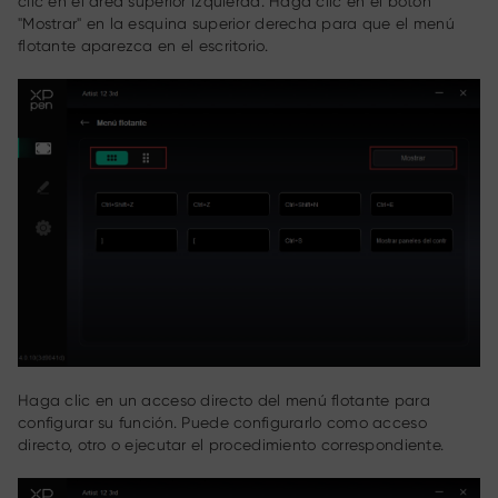
clic en el área superior izquierda. Haga clic en el botón
"Mostrar" en la esquina superior derecha para que el menú
flotante aparezca en el escritorio.
Haga clic en un acceso directo del menú flotante para
configurar su función. Puede configurarlo como acceso
directo, otro o ejecutar el procedimiento correspondiente.