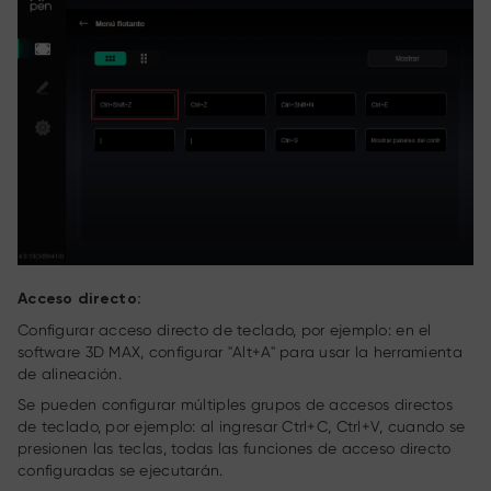
Acceso directo:
Configurar acceso directo de teclado, por ejemplo: en el
software 3D MAX, configurar "Alt+A" para usar la herramienta
de alineación.
Se pueden configurar múltiples grupos de accesos directos
de teclado, por ejemplo: al ingresar Ctrl+C, Ctrl+V, cuando se
presionen las teclas, todas las funciones de acceso directo
configuradas se ejecutarán.