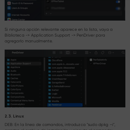
Si ninguna opción relevante aparece en la lista, vaya a
Biblioteca -> Application Support -> PenDriver para
agregarlo manualmente.
2.3. Linux
DEB: En la línea de comandos, introduzca "sudo dpkg –i",