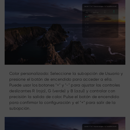
Color personalizado: Seleccione la subopción de Usuario y
presione el botón de encendido para acceder a ella.
Puede usar los botones "+" y "-" para ajustar los controles
deslizantes R (rojo), G (verde) y B (azul) y controlar con
precisión la salida de color. Pulse el botón de encendido
para confirmar la configuración y el "+" para salir de la
subopción.