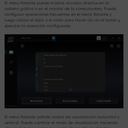
El menú flotante puede mostrar accesos directos en la
tableta gráfica o en el monitor de la computadora. Puede
configurar operaciones frecuentes en el menú flotante y
luego utilizar el lápiz o el ratón para hacer clic en el botón y
ejecutar la operación configurada.
El menú flotante admite modos de visualización horizontal y
vertical. Puede cambiar el modo de visualización haciendo