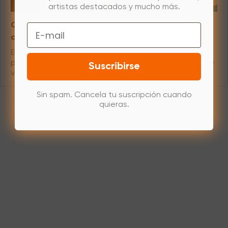
artistas destacados y mucho más.
Combinación de colores, enciende la chispa
Email
creativa
El color es el alma del diseño de moda. Nuestros
productos cuentan con una tecnología avanzada de
Suscribirse
visualización de la gama de colores que restaura y
muestra con precisión una variedad de colores de
tela, lo que permite a los diseñadores lograr una
Sin spam. Cancela tu suscripción cuando
combinación de colores precisa. Ya sea la paleta
quieras.
atemporal en blanco y negro o las combinaciones de
colores brillantes, nuestra tecnología enciende la
chispa creativa en los diseñadores, abriendo infinitas
posibilidades para el diseño de ropa.