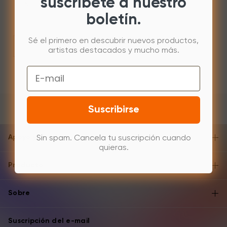
suscríbete a nuestro
Magic Note Pad
boletín.
Sé el primero en descubrir nuevos productos,
Descubre más
artistas destacados y mucho más.
Compara
Email
Suscribirse
Apoyo y ayuda
Sin spam. Cancela tu suscripción cuando
quieras.
Producto
Sobre
Suscripción del e-mail