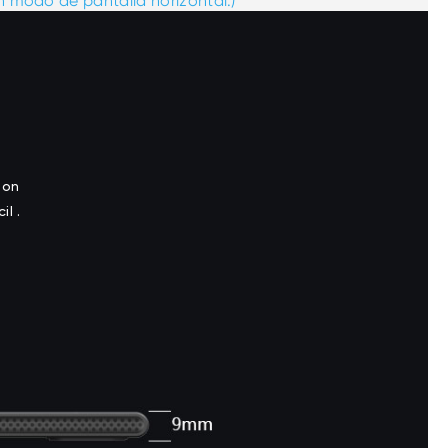
 modo de pantalla horizontal.)
Con
il .