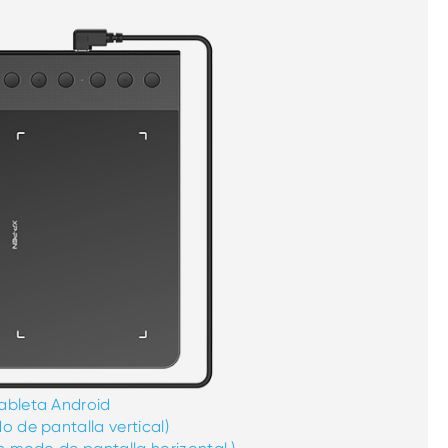
ableta Android
o de pantalla vertical)