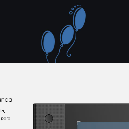
unca
la,
 para