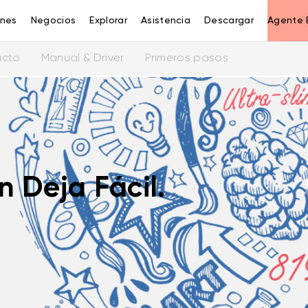
ones
Negocios
Explorar
Asistencia
Descargar
Agente 
ucto
Manual & Driver
Primeros pasos
 Deja Fácil.