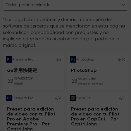
Orden predeterminado
*Los logotipos, nombres y demás información de
software de terceros que se mencionan en esta página
solo indican compatibilidad con preajustes y no
implican cooperación ni autorización por parte de la
marca original.
Premiere Pro
2
Photoshop
36
ae常用快捷键
PhotoShop
15768537591
ccsandrini
剪辑师
Produtor de Midia
Premiere Pro
31
CapCut
15
Preset para edición
Preset para edición
de vídeo con tu Pilot
de vídeo con tu Pilot
Pro en Adobe
Pro en CapCut - Por
Premiere Pro - Por
CastriJohn
CastriJohn