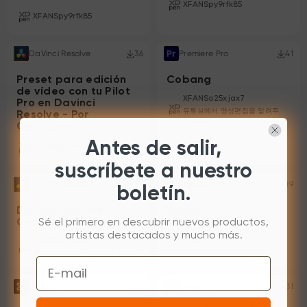
XFANSpy9rfk85
XFANSpy9rfk85
DaVinci Resolve
36
Premiere Pro
41
Preset para edición
Cobang
de vídeo con tu Pilot
XFANSo25xjax7
Pro en Davinci
유튜브에서 영상편집을 알려주
Resolve - Por
는 코빵！
CastriJohn
Antes de salir,
XFANSpy9rfk85
suscríbete a nuestro
DaVinci Resolve
57
Premiere Pro
19
boletín.
Davinci Resolve -
Reaper
Sé el primero en descubrir nuevos productos,
Creyong
Sternit
artistas destacados y mucho más.
XFANSo25xjax7
Editor de som
영상을 사랑하는 웹드라마 감독
Email
CapCut
25
CapCut
31