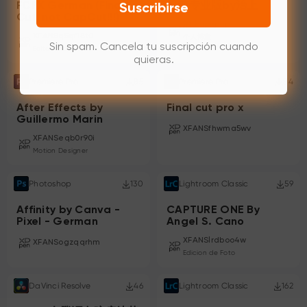
FCPX German (Final
剪映专业版by治上
Suscribirse
Cut, not CapCut!!!)
治上upupup
XFANSq5qf18t0
个人博主
Sin spam. Cancela tu suscripción cuando
Editor and Creator
quieras.
Premiere Pro
85
Premiere Pro
84
After Effects by
Final cut pro x
Guillermo Marin
XFANSfhwma5wv
XFANSeqb0r90i
Motion Designer
Photoshop
130
Lightroom Classic
59
Affinity by Canva -
CAPTURE ONE By
Pixel - German
Angel S. Cano
XFANSlrdboo4w
XFANSogzqqrhm
Edicion de Foto
DaVinci Resolve
46
Lightroom Classic
162