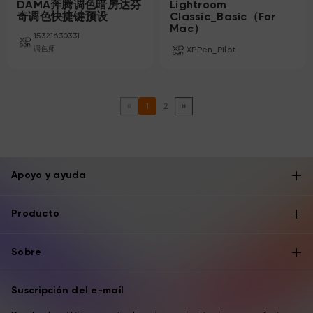
DAMA奔腾调色暗房达芬
Lightroom
奇调色快捷键预设
Classic_Basic（For
Mac）
15321630331
调色师
XPPen_Pilot
1
2
Apoyo y ayuda
Producto
Sobre
Suscripción del e-mail