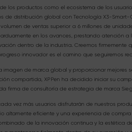
de los productos como el ecosistema de los usuario
os de distribución global con Tecnología X3-Smart-C
olumen de ventas superior a 6 millones de unidad
arduamente en los avances, prestando atención a la
novación dentro de la industria. Creemos firmemente 
l progreso innovador es el camino que seguiremos rec
a imagen de marca global y proporcionar mejores se
ción compartida, XPPen ha decidido iniciar su cam
da firma de consultoría de estrategia de marca Sieg
da vez más usuarios disfrutarán de nuestros produc
cio altamente eficiente y una experiencia de compr
 combinado de la innovación continua y la estética 