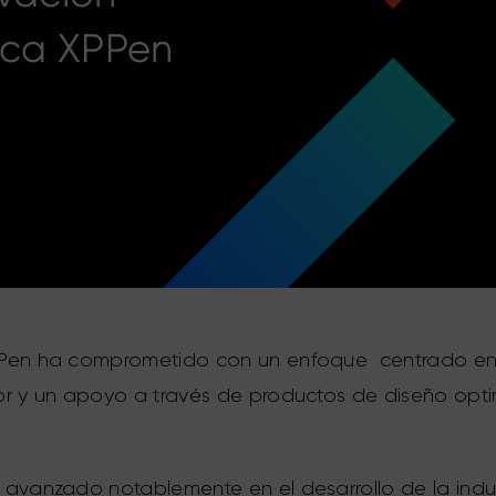
rca XPPen
XPPen ha comprometido con un enfoque centrado en
dor y un apoyo a través de productos de diseño opti
 avanzado notablemente en el desarrollo de la industr