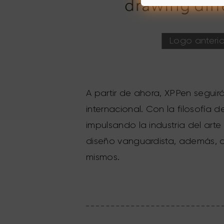
Logo anterio
A partir de ahora, XPPen segui
internacional. Con la filosofía 
impulsando la industria del arte
diseño vanguardista, además, ap
mismos.