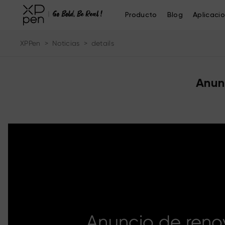
Producto
Blog
Aplicaci
XPPen
>
Noticias
>
details
Anun
Anuncio de reno