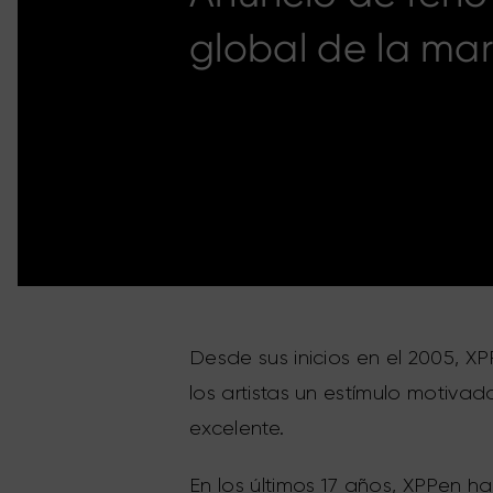
global de la ma
Desde sus inicios en el 2005, 
los artistas un estímulo motiva
excelente.
En los últimos 17 años, XPPen ha