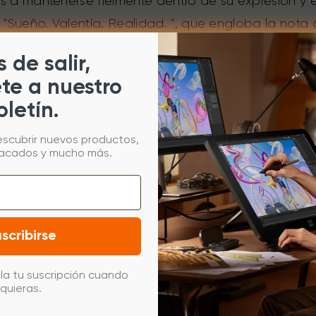
 a mantenerse fielmente dentro de su expresión y es
Sueño. Valentía. Realidad. ", que engloba la nota
osas e innovaciones expresivas a nuestros usuarios.
 de salir,
 revisión revolucionaria del diseño del logotipo de
ete a nuestro
oletín.
escubrir nuevos productos,
tacados y mucho más.
scribirse
la tu suscripción cuando
quieras.