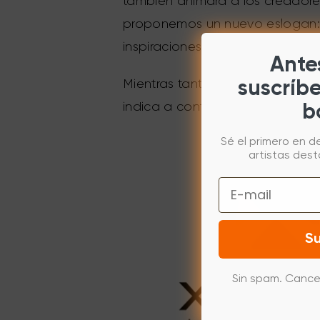
también animará a los creadores
proponemos un nuevo eslogan: "
inspiraciones afluentes y noved
Antes
Mientras tanto, hemos hecho una
suscríb
indica a continuación:
b
Sé el primero en d
artistas des
Email
Su
Sin spam. Cance