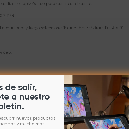
ilizar el lápiz óptico para controlar el cursor.
 XP-PEN.
controlador y luego seleccione "Extract Here (Extraer Por Aquí)".
4.deb.
P-PEN Linux en él.
 de salir,
ete a nuestro
ic en Enter.
oletín.
escubrir nuevos productos,
tacados y mucho más.