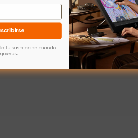
ostrar aplicaciones” y luego podrá abrir la configuración de la tab
scribirse
la tu suscripción cuando
quieras.