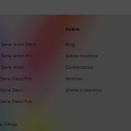
Sobre
Serie Artist Ultra
Blog
Serie Artist Pro
Sobre nosotros
Serie Artist
Contáctanos
 Serie Deco Pro
Noticias
 Serie Deco
Únete a nosotros
 Serie Deco Fun
e Dibujo