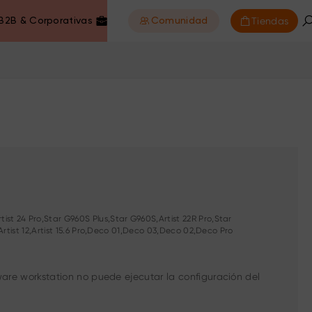
Tiendas
B2B & Corporativas
Comunidad
ist 24 Pro,Star G960S Plus,Star G960S,Artist 22R Pro,Star
,Artist 12,Artist 15.6 Pro,Deco 01,Deco 03,Deco 02,Deco Pro
Mware workstation no puede ejecutar la configuración del