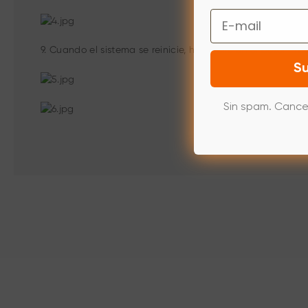
Email
9. Cuando el sistema se reinicie, haga clic en el botón “m
Su
Sin spam. Cance