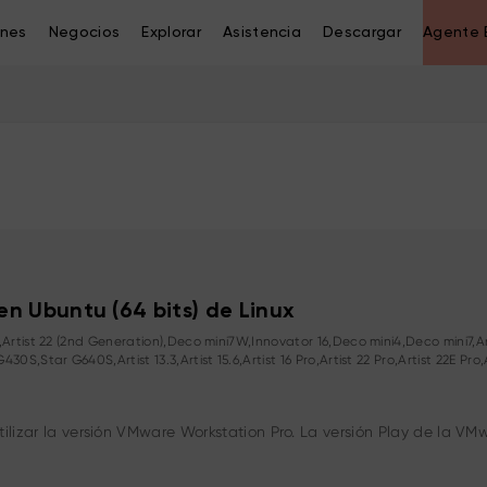
ones
Negocios
Explorar
Asistencia
Descargar
Agente 
en Ubuntu (64 bits) de Linux
rtist 22 (2nd Generation),Deco mini7W,Innovator 16,Deco mini4,Deco mini7,Art
,Star G640S,Artist 13.3,Artist 15.6,Artist 16 Pro,Artist 22 Pro,Artist 22E Pro
tilizar la versión VMware Workstation Pro. La versión Play de la V