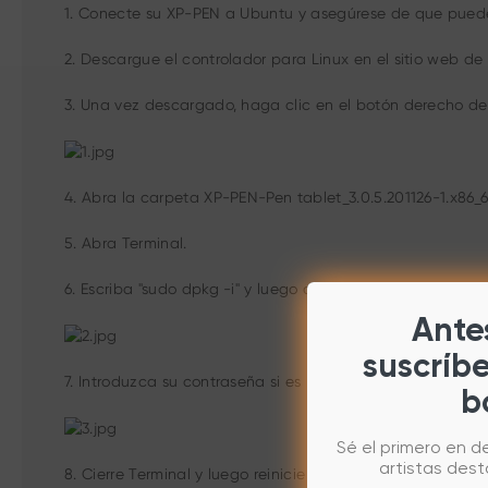
1. Conecte su XP-PEN a Ubuntu y asegúrese de que puede ut
2. Descargue el controlador para Linux en el sitio web de
3. Una vez descargado, haga clic en el botón derecho del 
4. Abra la carpeta XP-PEN-Pen tablet_3.0.5.201126-1.x86_6
5. Abra Terminal.
6. Escriba "sudo dpkg -i" y luego arrastre el controlador X
Antes
suscríb
7. Introduzca su contraseña si es necesario. Luego haga cl
b
Sé el primero en d
artistas des
8. Cierre Terminal y luego reinicie su sistema Linux.