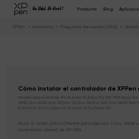
Producto
Blog
Aplicaci
XPPen
>
Asistencia
>
Preguntas frecuentes (FAQ)
>
details
Cómo instalar el controlador de XPPen 
Modelo Aplicável:Artist Pro 16,Artist 24,Deco Pro SW/MW,Deco Fun,A
G960,Star G430,Star 03,Star 05,Star 06,Star 06C,Star G640,Star G430S
S/M,Artist 13.3 Pro,Deco 01 V2,Artist 12 Pro,Deco LW
Nota: Si usted utiliza VMware para ejecutar Linux, debe u
controlador (driver) de XP-PEN.