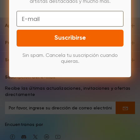
artistas destacados y mucho más.
Email
Apoyo y ayuda
Suscribirse
Producto
Sin spam. Cancela tu suscripción cuando
Sobre
quieras.
Suscripción del e-mail
Recibe las últimas actualizaciones, invitaciones y ofertas
directamente
Encuentranos por