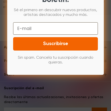
dispositivo con el lápiz para calibrar el desvío entre el lápiz y
el cursor.
Sé el primero en descubrir nuevos productos,
artistas destacados y mucho más.
Email
Suscribirse
Apoyo y ayuda
Sin spam. Cancela tu suscripción cuando
Producto
quieras.
Sobre
Suscripción del e-mail
Recibe las últimas actualizaciones, invitaciones y ofertas
directamente