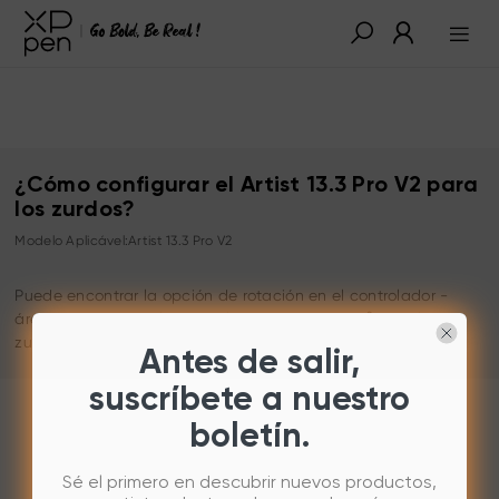
¿Cómo configurar el Artist 13.3 Pro V2 para
los zurdos?
Modelo Aplicável:Artist 13.3 Pro V2
Puede encontrar la opción de rotación en el controlador -
área de trabajo. Seleccione la opción Girar 180° para los
zurdos.
Antes de salir,
suscríbete a nuestro
boletín.
Sé el primero en descubrir nuevos productos,