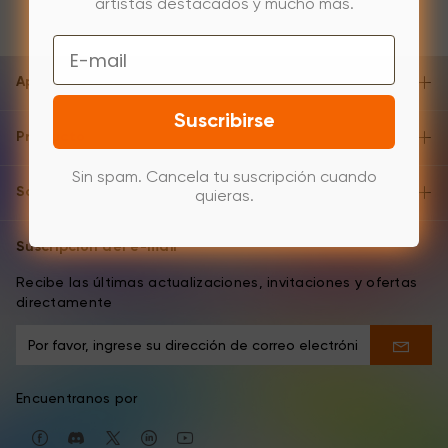
artistas destacados y mucho más.
Email
Apoyo y ayuda
Suscribirse
Producto
Sin spam. Cancela tu suscripción cuando
Sobre
quieras.
Suscripción del e-mail
Recibe las últimas actualizaciones, invitaciones y ofertas
directamente
Encuentranos por