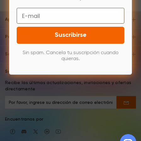
Email
Apoyo y ayuda
Suscribirse
Producto
Sin spam. Cancela tu suscripción cuando
Sobre
quieras.
Suscripción del e-mail
Recibe las últimas actualizaciones, invitaciones y ofertas
directamente
Encuentranos por