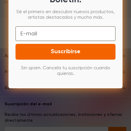
lápiz con el cursor.
Sé el primero en descubrir nuevos productos,
artistas destacados y mucho más.
Email
Suscribirse
Apoyo y ayuda
Sin spam. Cancela tu suscripción cuando
Producto
quieras.
Sobre
Suscripción del e-mail
Recibe las últimas actualizaciones, invitaciones y ofertas
directamente