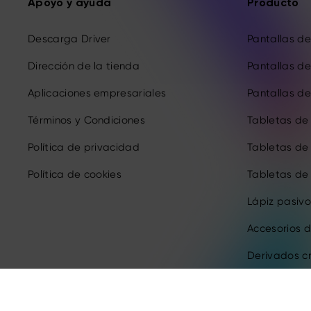
Apoyo y ayuda
Producto
Descarga Driver
Pantallas de 
Dirección de la tienda
Pantallas de 
Aplicaciones empresariales
Pantallas de 
Términos y Condiciones
Tabletas de
Política de privacidad
Tabletas de
Política de cookies
Tabletas de
Lápiz pasivo
Accesorios d
Derivados c