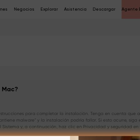
ones
Negocios
Explorar
Asistencia
Descargar
Agente 
a Mac?
s instrucciones para completar la instalación. Tenga en cuenta que a
iene malware" y la instalación podría fallar. Si esto ocurre, siga
 Sistema y, a continuación, haz clic en Privacidad y seguridad en 