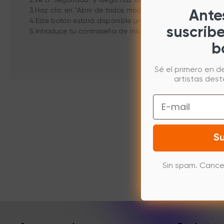
3.Haz clic en "Abrir de todos modos".
Antes
4.Este botón estará disponible una hora después de que in
suscríb
5.Introduce tu contraseña de inicio de sesión y, a continu
b
Sé el primero en d
artistas des
Email
Su
Sin spam. Cance