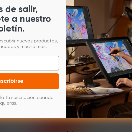
 de salir,
tentes abrir la aplicación.
ete a nuestro
ación, haz clic en "Aceptar".
oletín.
escubrir nuevos productos,
tacados y mucho más.
scribirse
la tu suscripción cuando
quieras.