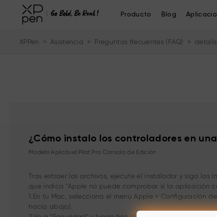
Producto
Blog
Aplicaci
XPPen
>
Asistencia
>
Preguntas frecuentes (FAQ)
>
details
¿Cómo instalo los controladores en un
Modelo Aplicável:Pilot Pro Consola de Edición
Tras extraer los archivos, ejecute el instalador y siga la
que indica "Apple no puede comprobar si la aplicación cont
1.En tu Mac, selecciona el menú Apple > Configuración del
hacia abajo).
2.Ve a "Seguridad" y luego haz clic en "Abrir".