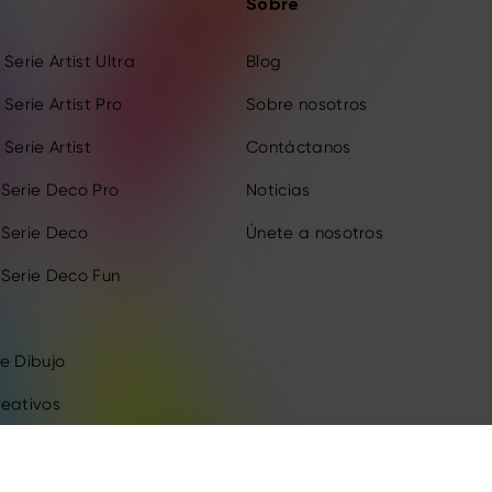
Sobre
Serie Artist Ultra
Blog
Serie Artist Pro
Sobre nosotros
Serie Artist
Contáctanos
 Serie Deco Pro
Noticias
 Serie Deco
Únete a nosotros
 Serie Deco Fun
e Dibujo
reativos