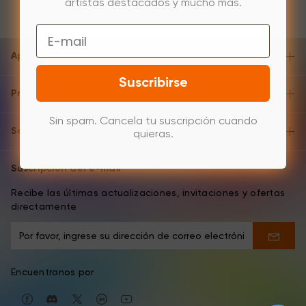
artistas destacados y mucho más.
Email
Apoyo y ayuda
Suscribirse
Producto
Sin spam. Cancela tu suscripción cuando
Sobre
quieras.
Suscripción del e-mail
Recibe las últimas actualizaciones, invitaciones y ofertas
directamente
Encuentranos por