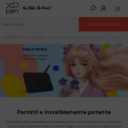
Comprar ahora
Deco mini4
Detalle del producto
Especificaciones del producto
Manual
Deco mini4
Crear en cualquier
momento y lugar
Portátil e increíblemente potente
Disfrute del potente rendimiento de una tableta portátil. Con la económica Deco mini4 podrá
captar la inspiración en el momento en el que le llegue y tendrá acceso a sus ideas en todo