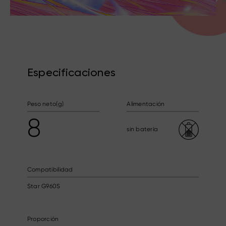
Especificaciones
Peso neto(g)
Alimentación
8
sin batería
Compatibilidad
Star G960S
Proporción