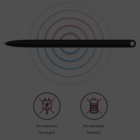
No necesita
No necesita
recargar
batería