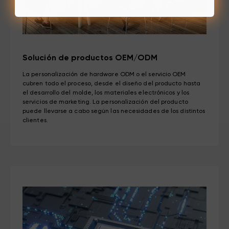
Solución de productos OEM/ODM
La personalización de hardware ODM o el servicio OEM
cubren todo el proceso, desde el diseño del producto hasta
el desarrollo del molde, los materiales electrónicos y los
servicios de marketing. La personalización del producto
puede llevarse a cabo según las necesidades de los distintos
clientes.