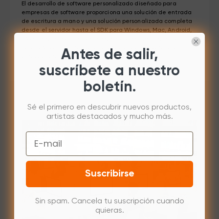
El desarrollo de software personalizado diseñado para
empresas de software proporciona una solución de entrada
de escritura a mano y una solución personalizada completa
desde el servidor hasta el SDK para Windows, Mac, Android,
iOS o página web. La tecnología de escritura digital se
fusionará con sus productos y servicios de software y se
Antes de salir,
aprovechará al máximo.
suscríbete a nuestro
boletín.
Sé el primero en descubrir nuevos productos,
artistas destacados y mucho más.
Email
Suscribirse
Sin spam. Cancela tu suscripción cuando
quieras.