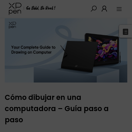
XPPen
>
Blog
>
Tutoriales y Consejos
>
details
Cómo dibujar en una
computadora – Guía paso a
paso