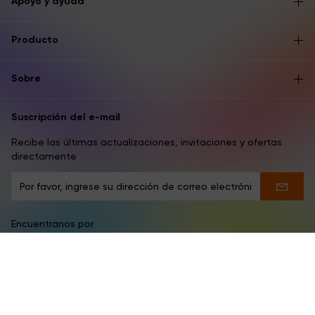
Apoyo y ayuda
Producto
Sobre
Suscripción del e-mail
Recibe las últimas actualizaciones, invitaciones y ofertas
directamente
Encuentranos por
Latam