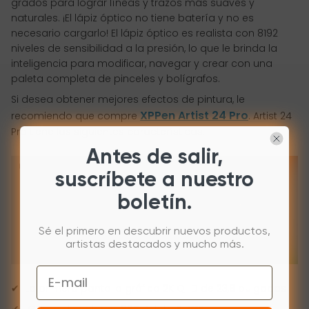
grados para lograr líneas y trazos más suaves y
naturales. ¡El lápiz óptico no tiene batería y no es
necesario cargarlo! El lápiz óptico es realista con 8192
niveles de sensibilidad a la presión, lo que le brinda la
inteligencia para modificar, navegar y crear con una
paleta completa de pinceles y bolígrafos.
Si desea obtener mejores efectos de pintura, le
XPPen Artist 24 Pro
recomiendo que compre
. Artist 24
Pro tiene las siguientes características:
Antes de salir,
suscríbete a nuestro
boletín.
Sé el primero en descubrir nuevos productos,
artistas destacados y mucho más.
Email
✔
La primera pantalla gráfica 2K QHD de 23,8 pulgadas