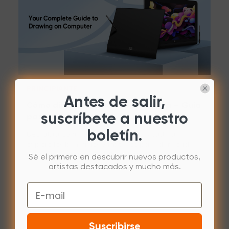
PRINCIPIANTE
Antes de salir,
Cómo dibujar en una computadora – Guía
suscríbete a nuestro
paso a paso
boletín.
Descubra cómo dibujar en la computadora:
explore los beneficios y métodos para dar rienda
suelta a su creatividad digitalmente.
Sé el primero en descubrir nuevos productos,
artistas destacados y mucho más.
Aug 20,2024
Email
Suscribirse