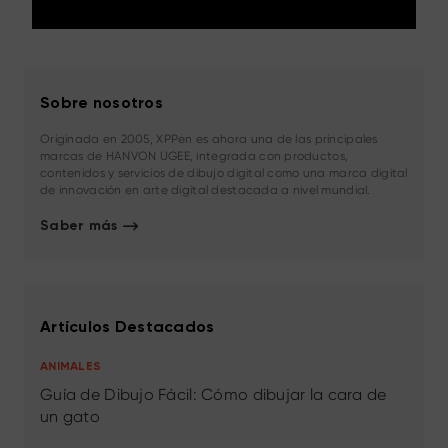
Sobre nosotros
Originada en 2005, XPPen es ahora una de las principales
marcas de HANVON UGEE, integrada con productos,
contenidos y servicios de dibujo digital como una marca digital
de innovación en arte digital destacada a nivel mundial.
Saber más
Artículos Destacados
ANIMALES
Guía de Dibujo Fácil: Cómo dibujar la cara de
un gato