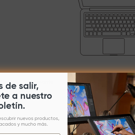
aptador OTG mediante
 de salir,
a su teléfono o
ete a nuestro
oletín.
escubrir nuevos productos,
tacados y mucho más.