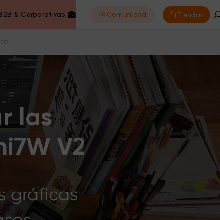
Tiendas
B2B & Corporativas
Comunidad
ito
r las
ni7W V2
s gráficas
asos.