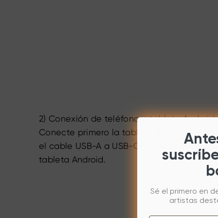
2) Conexión de teléfono o tableta Android
Conecte primero la tableta gráfica al ad
Antes
el cable USB-A a USB-C y, a continuación, 
suscríb
tableta Android.
b
Sé el primero en d
artistas des