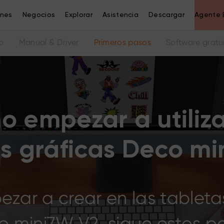
ones
Negocios
Explorar
Asistencia
Descargar
Agente 
o
Manual & Driver
Primeros pasos
Software gratu
 empezar a utiliza
as gráficas Deco mi
zar a crear en las tableta
 mini7W V2, sigue estos p