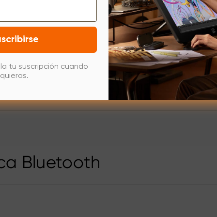
scribirse
la tu suscripción cuando
quieras.
ca Bluetooth