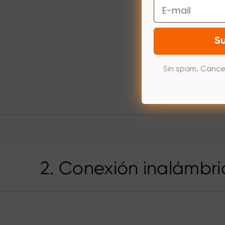
Email
Su
Sin spam. Cance
2. Conexión inalámbri