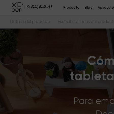
Producto
Blog
Aplicaci
Detalle del producto
Especificaciones del product
Cómo
tablet
Para empe
Deco