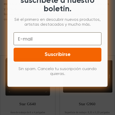
suscríbete a nuestro
modificar o eliminar en un instante las marcas no deseadas. Los pinceles
boletín.
y lienzos complementarios admiten diferentes efectos visuales para que
los estudiantes realmente puedan crear y expresar sus ideas y visiones
con total facilidad.
Sé el primero en descubrir nuevos productos,
artistas destacados y mucho más.
Email
Comience su programa de dibujo de gráficos
Suscribirse
Sin spam. Cancela tu suscripción cuando
quieras.
Star G640
Star G960
Área de trabajo de 6 x 4 pulgadas
Superficie de trabajo: 8,35 x 5,33 pulgadas