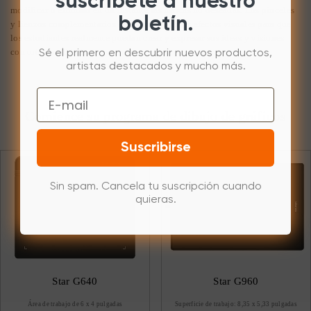
suscríbete a nuestro
modificar o eliminar en un instante las marcas no deseadas. Los pinceles
boletín.
y lienzos complementarios admiten diferentes efectos visuales para que
los estudiantes realmente puedan crear y expresar sus ideas y visiones
con total facilidad.
Sé el primero en descubrir nuevos productos,
artistas destacados y mucho más.
Email
Comience su programa de dibujo de gráficos
Suscribirse
Sin spam. Cancela tu suscripción cuando
quieras.
Star G640
Star G960
Área de trabajo de 6 x 4 pulgadas
Superficie de trabajo: 8,35 x 5,33 pulgadas