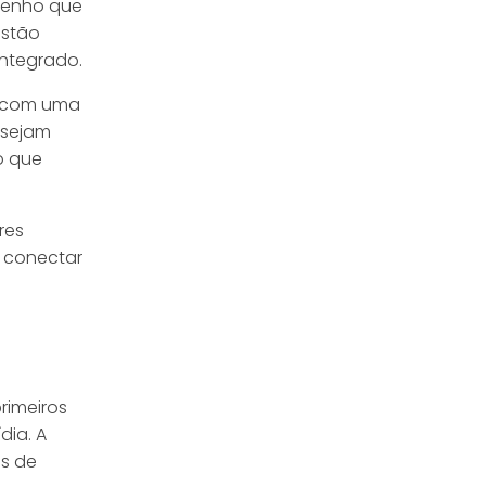
mpenho que
estão
integrado.
a com uma
 sejam
o que
res
o conectar
rimeiros
dia. A
es de