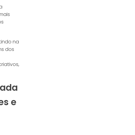
a
mais
os
tindo na
ns dos
riativos,
rada
es e