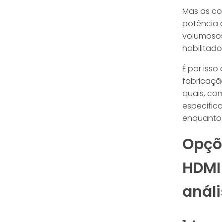
Mas as co
potência 
volumosos
habilitad
É por iss
fabricaçã
quais, co
especifica
enquanto o
Opçõ
HDMI
anál