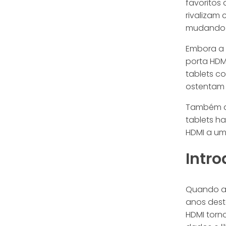
favoritos
rivalizam 
mudando p
Embora a 
porta HDM
tablets c
ostentam 
Também an
tablets h
HDMI a um
Intr
Quando a 
anos dest
HDMI torn