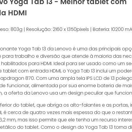
ovo Yoga Tab 13 - Melhor tablet com
da HDMI
 Peso: 803g | Resolução: 2160 x 1350pixels | Bateria: 10200 mA
ionante Yoga Tab 13 da Lenovo é uma das principais op
vo para trabalho e diversão que atende à maioria das ne
s habilitados para HDMI. Ideal para ser usado como um 
e tablet com entrada HDMI, o Yoga Tab 13 inclui um pode
napdragon 870. Com uma ampla tela IPS LCD de 13 poleg
de funcionar, alimentada por sua enorme bateria de mai
h, a oferta da Lenovo usa um design peculiar que funcio
ferior do tablet, que abriga os alto-falantes e as portas, 
I, é cerca de quatro vezes mais espessa do que o restan
6,2 mm, mas isso permite que ele tenha um recurso intere
tálico do tablet. Como o design do Yoga Tab 13 torna dif