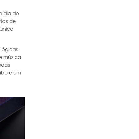
imídia de
ados de
 único
alógicas
 e música
soas
cabo e um