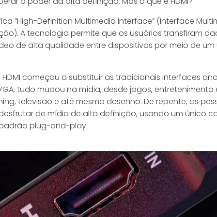
berar o poder da alta definição. Mas o que é HDMI?
fica “High-Definition Multimedia Interface” (Interface Mult
ição). A tecnologia permite que os usuários transfiram d
ídeo de alta qualidade entre dispositivos por meio de um
HDMI começou a substituir as tradicionais interfaces an
VGA, tudo mudou na mídia, desde jogos, entretenimento
ming, televisão e até mesmo desenho. De repente, as pes
esfrutar de mídia de alta definição, usando um único 
padrão plug-and-play.