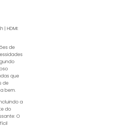
h | HDMI:
ções de
cessidades
segundo
roso
adas que
s de
na bem.
incluindo a
te do
ssante: O
ícil