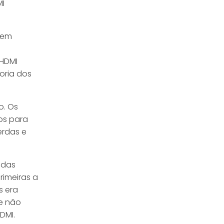
MI
 tem
 HDMI
oria dos
o. Os
os para
erdas e
 das
rimeiras a
s era
e não
DMI.