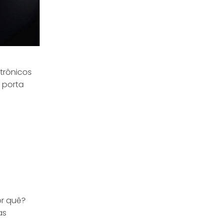
etrônicos
 porta
or quê?
as