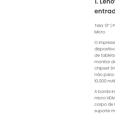
1. Len
entra
Tela: 13” |
Micro
O impress
dispositi
de tablet
monitor d
chipset S
não para 
10.000 mA
A borda in
micro HDM
corpo de 
suporte me