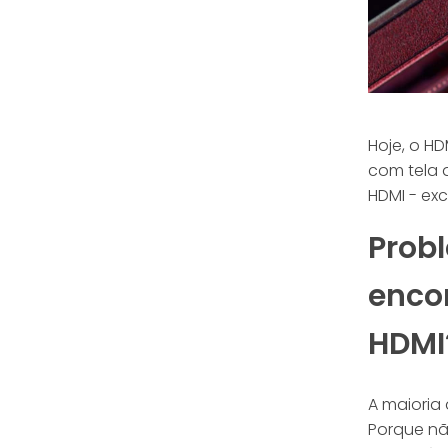
Hoje, o HD
com tela 
HDMI - exc
Probl
enco
HDMI
A maioria 
Porque nã