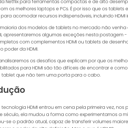
 da Netflix para ferramentas compactas e de alto dese
com os melhores laptops e PCs. É por isso que os tablets 
ara acomodar recursos indispensáveis, incluindo HDMI 
maioria dos modelos de tablets no mercado não venh
I, apresentaremos algumas exceções nesta postagem -
ompletos com complementos HDMI ou tablets de desenh
o poder da HDMI.
alisaremos os desafios que explicam por que os melho
abilitados para HDMI são tão difíceis de encontrar e com
 tablet que não tem uma porta para o cabo.
odução
tecnologia HDMI entrou em cena pela primeira vez, nos p
e século, ela mudou a forma como experimentamos a mí
ou-se o padrão atual, capaz de transferir volumes maior