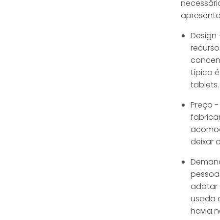
necessári
apresenta
Design 
recurso
concent
típica 
tablets.
Preço -
fabrica
acomoda
deixar 
Demand
pessoas
adotar 
usada c
havia 