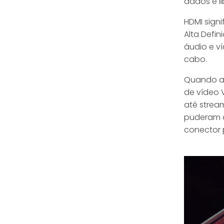
dados e li
HDMI signi
Alta Defin
áudio e v
cabo.
Quando a 
de vídeo 
até strea
puderam d
conector 