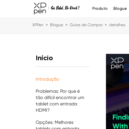
Produto
Blogue
XPPen
>
Blogue
>
Guias de Compra
>
detalhes
Início
Introdução
Problemas: Por que é
tão difícil encontrar um
tablet com entrada
HDMI?
Opções: Melhores
tablets com entrada