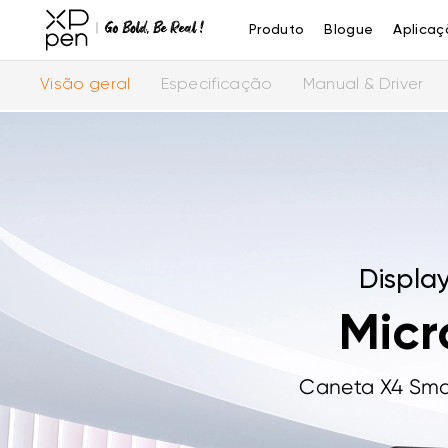
Produto
Blogue
Aplicaç
Visão geral
Especificação
Manual & Driver
Displa
Micr
Caneta X4 Smar