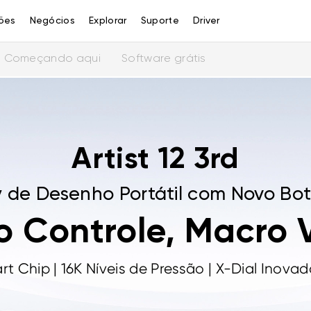
ões
Negócios
Explorar
Suporte
Driver
Começando aqui
Software grátis
Artist 12 3rd
y de Desenho Portátil com Novo Bot
o Controle, Macro 
t Chip | 16K Níveis de Pressão | X-Dial Inovad