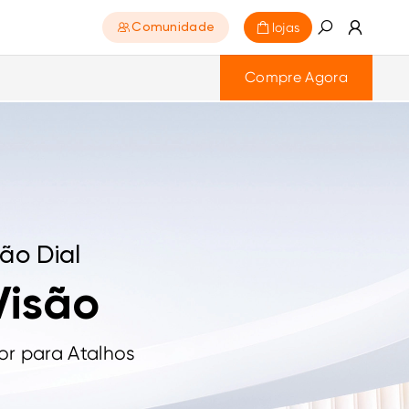
lojas
Comunidade
Compre Agora
ão Dial
Visão
or para Atalhos