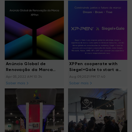
Anúncio Global de
XPPen cooperate with
Renovação da Marca
Siegel+Gale to start a
XPPen
brand renewal
Apr 05,2022 AM 10:34
Aug 09,2021 PM 17:40
Saber mais
Saber mais