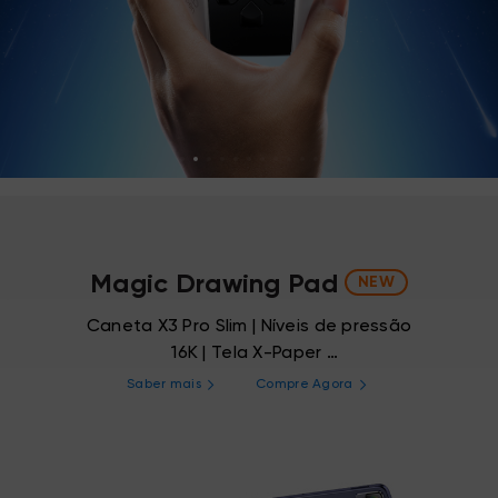
Magic Drawing Pad
NEW
Caneta X3 Pro Slim | Níveis de pressão
16K | Tela X-Paper
Uma nova referência para desenho em
Saber mais
Compre Agora
tablet.