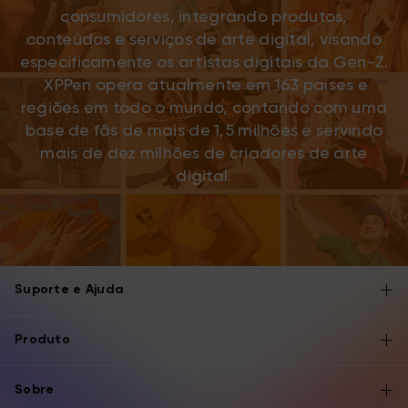
consumidores, integrando produtos,
conteúdos e serviços de arte digital, visando
especificamente os artistas digitais da Gen-Z.
XPPen opera atualmente em 163 países e
regiões em todo o mundo, contando com uma
base de fãs de mais de 1,5 milhões e servindo
mais de dez milhões de criadores de arte
digital.
Suporte e Ajuda
Produto
Sobre