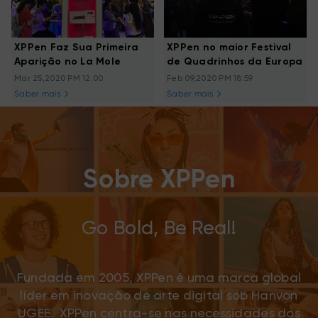
XPPen Faz Sua Primeira
XPPen no maior Festival
Aparição no La Mole
de Quadrinhos da Europa
Mar 25,2020 PM 12:00
Feb 09,2020 PM 18:59
Saber mais
Saber mais
Sobre XPPen
Go Bold, Be Real!
Fundada em 2005, XPPen é uma marca global
líder em inovação de arte digital sob Hanvon
UGEE. XPPen centra-se nas necessidades dos