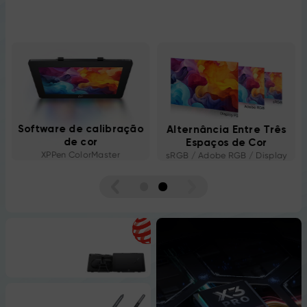
Software de calibração
Alternância Entre Três
de cor
Espaços de Cor
XPPen ColorMaster
sRGB / Adobe RGB / Display
P3