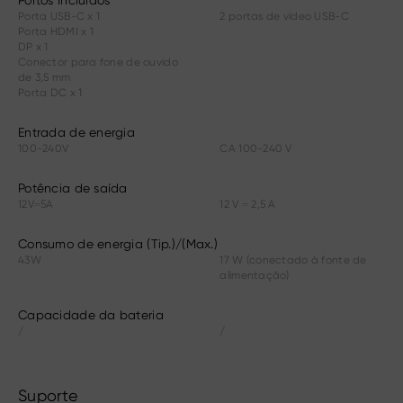
Portos Incluídos
Porta USB-C x 1
2 portas de vídeo USB-C
Porta HDMI x 1
DP x 1
Conector para fone de ouvido
de 3,5 mm
Porta DC x 1
Entrada de energia
100-240V
CA 100-240 V
Potência de saída
12V⎓5A
12 V ⎓ 2,5 A
Consumo de energia (Tip.)/(Max.)
43W
17 W (conectado à fonte de
alimentação)
Capacidade da bateria
/
/
Suporte