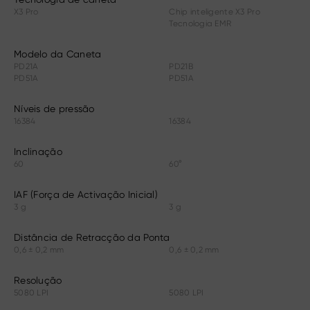
X3 Pro
Chip inteligente X3 Pro
Tecnologia EMR
Modelo da Caneta
PD21A
PD21B
PD51A
PD51A
Níveis de pressão
16384
16384
Inclinação
60
60°
IAF (Força de Activação Inicial)
3 g
3 g
Distância de Retracção da Ponta
0,6 ± 0,2 mm
0,6 ± 0,2 mm
Resolução
5080 LPI
5080 LPI