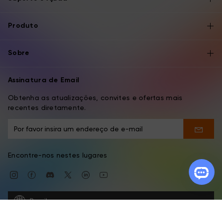
Produto
Sobre
Assinatura de Email
Obtenha as atualizações, convites e ofertas mais
recentes diretamente.
Encontre-nos nestes lugares
Brazil