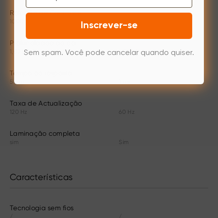
Relação de Contraste
1000 : 1
100000 : 1
Inscrever-se
Profundidade da cor
1,07 bilhão
1,07 bilhões (nativo)
Sem spam. Você pode cancelar quando quiser.
Tempo de resposta
5 mm
1 ms
Taxa de Actualização
120 Hz
60 Hz
Laminação completa
sim
Sim
Características
Tecnologia sem fios
/
/