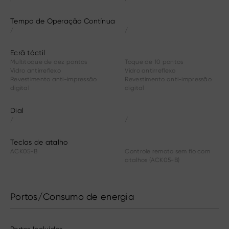
Tempo de Operação Contínua
/
/
Ecrã táctil
Multitoque de dez pontos
Toque de 10 pontos
Vidro antirreflexo
Vidro antirreflexo
Revestimento anti-impressão
Revestimento anti-impressão
digital
digital
Dial
/
/
Teclas de atalho
ACK05-B
Controle remoto sem fio com
atalhos (ACK05-B)
Portos/Consumo de energia