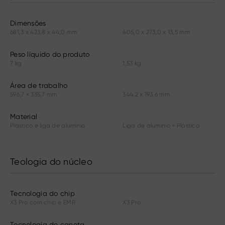
Dimensões
681,3 x 423,8 x 44,0 mm
405,0 x 273,0 x 13,5 mm
Peso líquido do produto
7 kg
1,53 kg
Área de trabalho
596,7 × 335,7 mm
344.2 x 193.6 mm
Material
Plástico e liga de alumínio
Liga de alumínio + Plástico
Teologia do núcleo
Tecnologia do chip
X3 Pro com chip e EMR
X3 Pro
Tecnologia de caneta