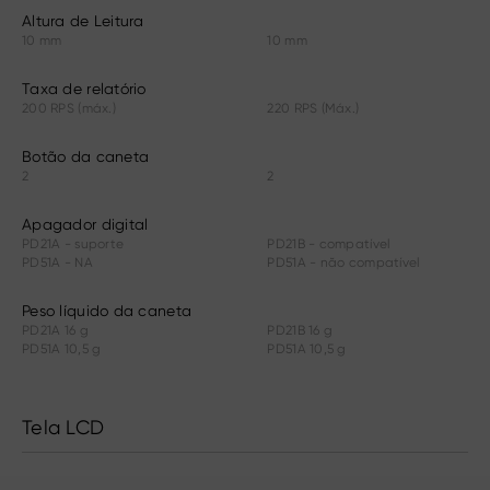
Altura de Leitura
10 mm
10 mm
Taxa de relatório
200 RPS (máx.)
220 RPS (Máx.)
Botão da caneta
2
2
Apagador digital
PD21A - suporte
PD21B - compatível
PD51A - NA
PD51A - não compatível
Peso líquido da caneta
PD21A 16 g
PD21B 16 g
PD51A 10,5 g
PD51A 10,5 g
Tela LCD