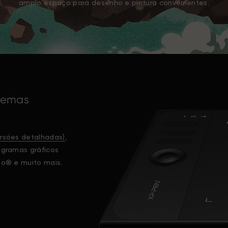
amplo espaço para desenho e pintura convenientes.
stemas
ersões detalhadas)
,
ogramas gráficos
io® e muito mais.