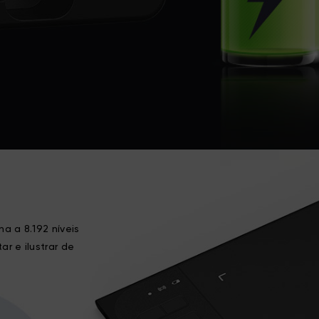
a a 8.192 níveis
r e ilustrar de