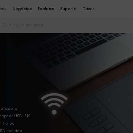
ões
Negócios
Explorar
Suporte
Driver
Começando aqui
ectado e
ceptor USB ISM
 fio ou
B incluído