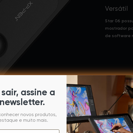
Versátil
Star 06 poss
mostrador pa
de software 
sair, assine a
newsletter.
 conhecer novos produtos,
estaque e muito mais.