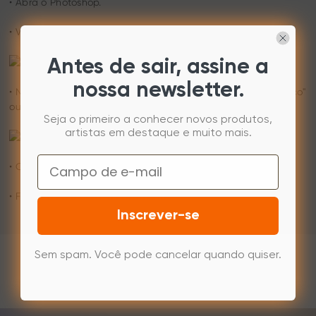
• Abra o Photoshop.
• Vá para "Editar" - "Preferências" - "Desempenho"
Antes de sair, assine a
nossa newsletter.
• Na torneira Desempenho. Desative "Usar processador gráfico"
ou "GPU"
Seja o primeiro a conhecer novos produtos,
artistas em destaque e muito mais.
Email
• Clique no botão OK para sair.
• Feche o PS e abra-o novamente.
Inscrever-se
Sem spam. Você pode cancelar quando quiser.