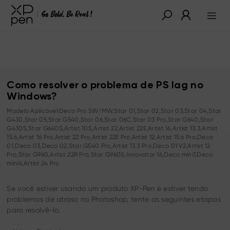
Como resolver o problema de PS lag no
Windows?
Modelo Aplicável:Deco Pro SW/MW,Star 01,Star 02,Star 03,Star 04,Star
G430,Star 05,Star G540,Star 06,Star 06C,Star 03 Pro,Star G640,Star
G430S,Star G640S,Artist 10S,Artist 22,Artist 22E,Artist 16,Artist 13.3,Artist
15.6,Artist 16 Pro,Artist 22 Pro,Artist 22E Pro,Artist 12,Artist 15.6 Pro,Deco
01,Deco 03,Deco 02,Star G540 Pro,Artist 13.3 Pro,Deco 01 V2,Artist 12
Pro,Star G960,Artist 22R Pro,Star G960S,Innovator 16,Deco mini7,Deco
mini4,Artist 24 Pro
Se você estiver usando um produto XP-Pen e estiver tendo
problemas de atraso no Photoshop, tente as seguintes etapas
para resolvê-lo.