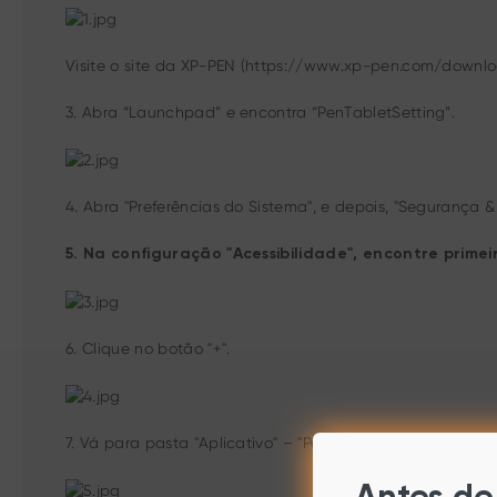
Visite o site da XP-PEN (https://www.xp-pen.com/download
3. Abra “Launchpad” e encontra “PenTabletSetting”.
4. Abra "Preferências do Sistema", e depois, "Segurança &
5. Na configuração "Acessibilidade", encontre primei
6. Clique no botão "+".
7. Vá para pasta "Aplicativo" – "PenTablet" , então escolh