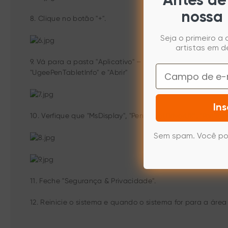
Antes de 
nossa 
8. Clique no botão "+".
Seja o primeiro a
artistas em d
9. Vá para a pasta "Aplicativo" – "Macintosh HD (Mac)" – "
Email
"UgeePenTabletInfo" e "Abrir"
Ins
10. Verfique que "MsDisplay", "PenTabletDriverUX", "PenTab
Sem spam. Você po
11. Feche "Segurança & Privacidade".
12. Reinicie o sistema e quando o sistema for para a ár