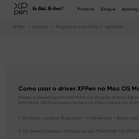
Produto
Blogue
Aplicaç
XPPen
>
Suporte
>
Perguntas icon-FAQ
>
detalhes
Como usar o driver XPPen no Mac OS Mo
Modelo Aplicável:Deco Pro SW/MW,Artist 10S,Artist 22,Artist 22E,Artist 
12 Pro,Artist 22R Pro,Innovator 16,Deco mini7,Deco mini4,Artist 24 Pr
1. Por favor, vá para "Buscador - Preferências - Barra Later
2. Em janela Sidebar, verifique se seu Macintosh HD (Mac)