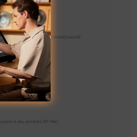
batões "MsgDisplay", "PenTabletDriverUX",
o para o seu produto XP-Pen.