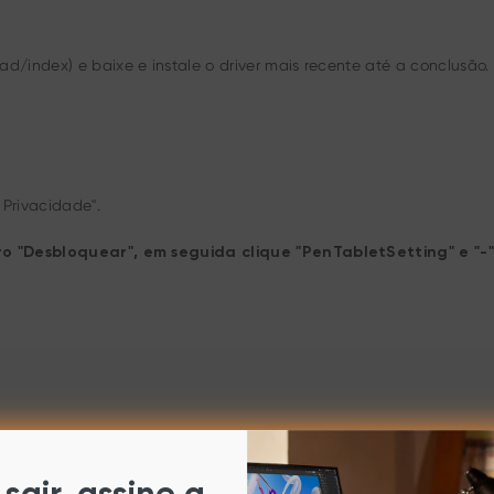
/index) e baixe e instale o driver mais recente até a conclusão.
 Privacidade".
ro "Desbloquear", em seguida clique "PenTabletSetting" e "-"
a o botões "PenTabletSetting" e "Abrir"