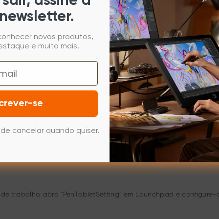
sair, assine a
newsletter.
 conhecer novos produtos,
estaque e muito mais.
Library" – "Suporte a Aplicativos" – "PenTablet", e depois escolha 
crever-se
letSetting", e "UgeePenTabletInfo"
de cancelar quando quiser.
ea de trabalho, abra "PenTabletSetting" em Launchpad e configure-