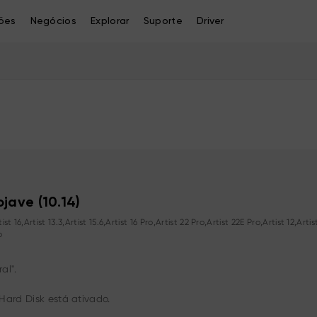
ões
Negócios
Explorar
Suporte
Driver
jave (10.14)
16,Artist 13.3,Artist 15.6,Artist 16 Pro,Artist 22 Pro,Artist 22E Pro,Artist 12,Ar
o
al".
Hard Disk está ativado.