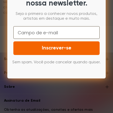
selecionar a configuração de cor desejada e, em seguida,
nossa newsletter.
clique no botão de ligar/desligar para concluir
confirmação/saída.
Seja o primeiro a conhecer novos produtos,
artistas em destaque e muito mais.
Email
Inscrever-se
Suporte e Ajuda
Sem spam. Você pode cancelar quando quiser.
Produto
Sobre
Assinatura de Email
Obtenha as atualizações, convites e ofertas mais