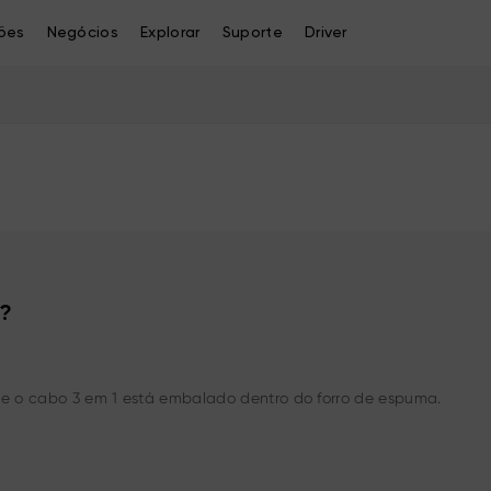
ões
Negócios
Explorar
Suporte
Driver
o?
 que o cabo 3 em 1 está embalado dentro do forro de espuma.