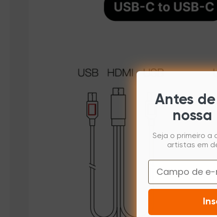
Antes de 
nossa 
Seja o primeiro a
artistas em d
Email
Ins