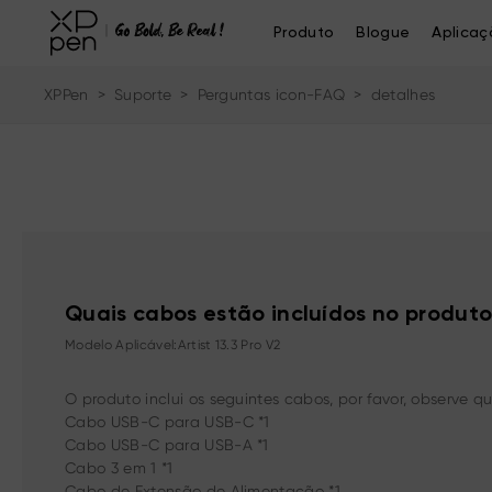
Produto
Blogue
Aplicaç
XPPen
>
Suporte
>
Perguntas icon-FAQ
>
detalhes
Quais cabos estão incluídos no produt
Modelo Aplicável:Artist 13.3 Pro V2
O produto inclui os seguintes cabos, por favor, observe
Cabo USB-C para USB-C *1
Cabo USB-C para USB-A *1
Cabo 3 em 1 *1
Cabo de Extensão de Alimentação *1