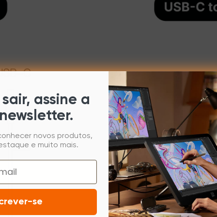
sair, assine a
newsletter.
 conhecer novos produtos,
estaque e muito mais.
crever-se