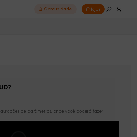
lojas
Comunidade
HUD?
figurações de parâmetros, onde você poderá fazer