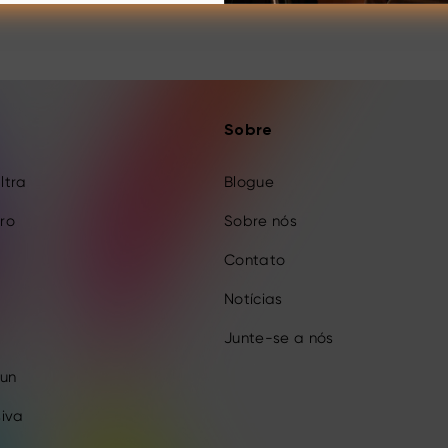
Sobre
Ultra
Blogue
Pro
Sobre nós
Contato
Notícias
Junte-se a nós
Fun
iva