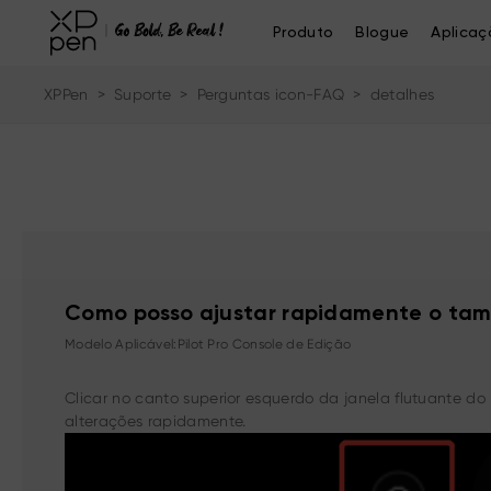
Produto
Blogue
Aplicaç
XPPen
>
Suporte
>
Perguntas icon-FAQ
>
detalhes
Como posso ajustar rapidamente o tam
Modelo Aplicável:Pilot Pro Console de Edição
Clicar no canto superior esquerdo da janela flutuante 
alterações rapidamente.