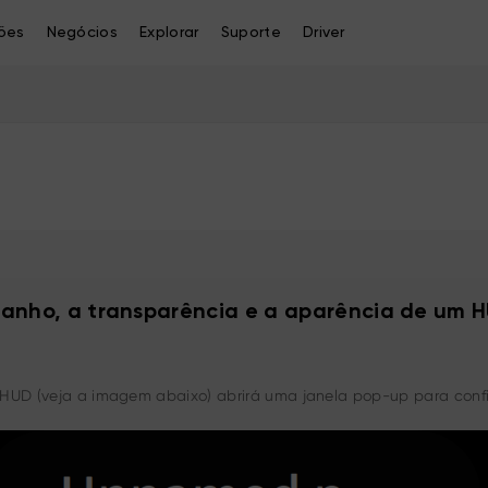
ões
Negócios
Explorar
Suporte
Driver
anho, a transparência e a aparência de um 
do HUD (veja a imagem abaixo) abrirá uma janela pop-up para con