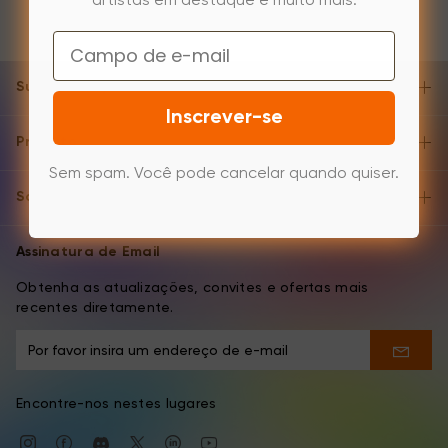
artistas em destaque e muito mais.
Email
Suporte e Ajuda
Inscrever-se
Produto
Sem spam. Você pode cancelar quando quiser.
Sobre
Assinatura de Email
Obtenha as atualizações, convites e ofertas mais
recentes diretamente.
Encontre-nos nestes lugares