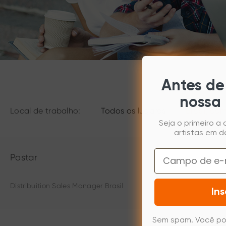
Antes de 
nossa 
Local de trabalho:
Todos os lugares
Brasil, co
Seja o primeiro a
artistas em d
Email
Postar
Distribuition Sales Manager Brasil
Ins
Sem spam. Você po