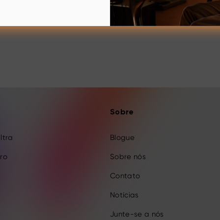
Sobre
Ultra
Blogue
Pro
Sobre nós
Contato
Notícias
Junte-se a nós