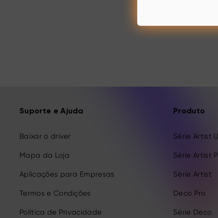
Suporte e Ajuda
Produto
Baixar o driver
Série Artist 
Mapa da Loja
Série Artist 
Aplicações para Empresas
Série Artist
Termos e Condições
Deco Pro
Política de Privacidade
Série Deco