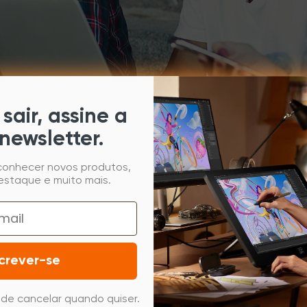
sair, assine a
newsletter.
m viagens aprovadas conforme necessário(1)
 conhecer novos produtos,
estaque e muito mais.
Local de trabalho
Brasil, com viagens aprovadas c
necessário
crever-se
de cancelar quando quiser.