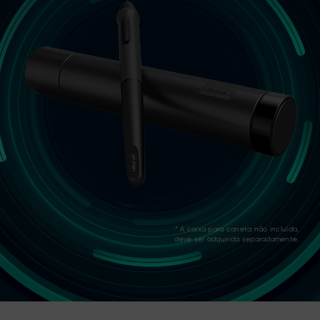
* A caixa para caneta não incluída,
deve ser adquirida separadamente.