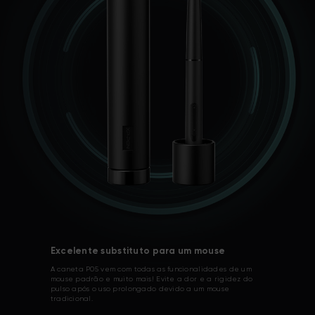
Excelente substituto para um mouse
A caneta P05 vem com todas as funcionalidades de um
mouse padrão e muito mais! Evite a dor e a rigidez do
pulso após o uso prolongado devido a um mouse
tradicional.