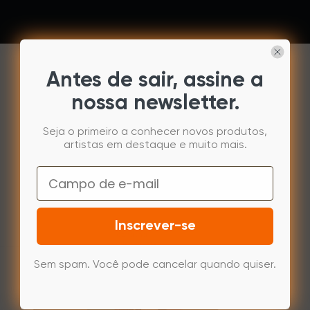
Antes de sair, assine a
nossa newsletter.
Pega confortável e estável na ponta
dos dedos
Apresenta um design antiderrapante,
Seja o primeiro a conhecer novos produtos,
proporcionando uma pegada confortável e
artistas em destaque e muito mais.
estável para desenhar e pintar.
Email
Inscrever-se
Design de
borracha
antiderrapante
Sem spam. Você pode cancelar quando quiser.