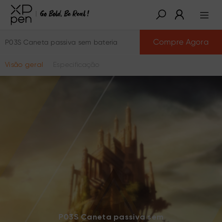
Compre Agora
P03S Caneta passiva sem bateria
Visão geral
Especificação
P03S Caneta passiva sem