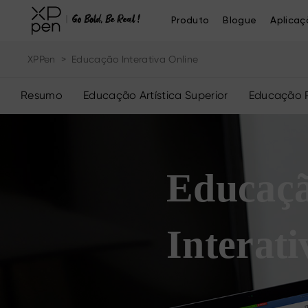
Produto
Blogue
Aplicaç
XPPen
>
Educação Interativa Online
Resumo
Educação Artística Superior
Educação P
Educaç
Interati