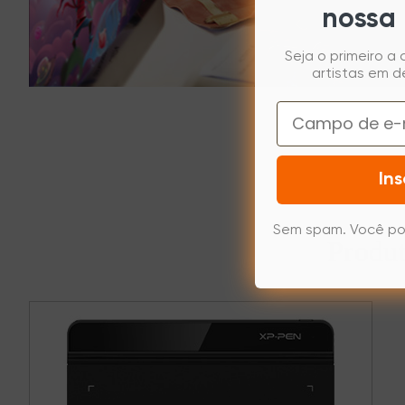
nossa 
Seja o primeiro a
artistas em d
Email
Ins
Sem spam. Você po
Produt