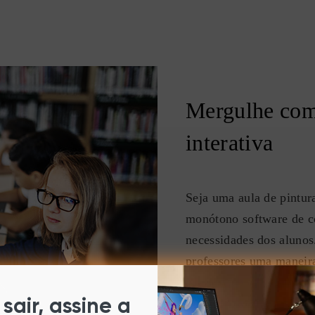
Mergulhe com
interativa
Seja uma aula de pintur
monótono software de co
necessidades dos alunos.
professores uma maneira 
Nossos tablets/telas sup
Word, PowerPoint, OneN
sair, assine a