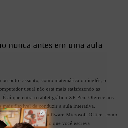
o nunca antes em uma aula
a ou outro assunto, como matemática ou inglês, o
mputador usual não está mais satisfazendo as
 É aí que entra o tablet gráfico XP-Pen. Oferece aos
mais flexível de conduzir a aula interativa.
ortam tinta digital no software Microsoft Office, como
ote e mais, permitindo que você escreva