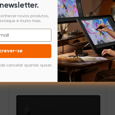
simultaneamente com tin
newsletter.
manuscritas, permitindo
 conhecer novos produtos,
ou ideias criativas. Foi
estaque e muito mais.
inspire e mergulhe os a
crever-se
de cancelar quando quiser.
os XP-Pen para criar uma aula int