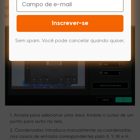
Email
a) Definir tela inteira: Toda a área do monitor selecionado.
b) Personalizar área de tela:
Inscrever-se
Sem spam. Você pode cancelar quando quiser.
1. Arraste para selecionar uma área: Arraste o cursor de um
ponto para outro na tela.
2. Coordenadas: Introduza manualmente as coordenadas
nas caixas de entrada correspondentes para X, Y, W e H.