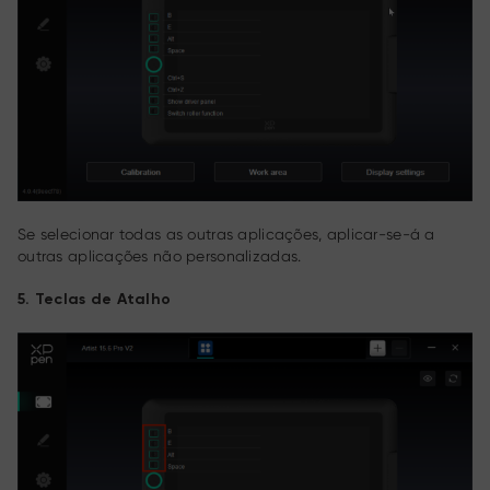
Se selecionar todas as outras aplicações, aplicar-se-á a
outras aplicações não personalizadas.
5. Teclas de Atalho