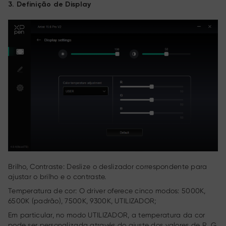
3. Definição de Display
Brilho, Contraste: Deslize o deslizador correspondente para
ajustar o brilho e o contraste.
Temperatura de cor: O driver oferece cinco modos: 5000K,
6500K (padrão), 7500K, 9300K, UTILIZADOR;
Em particular, no modo UTILIZADOR, a temperatura da cor
pode ser personalizada através do ajuste dos valores de R, G