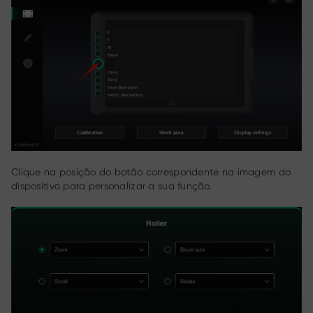
Clique na posição do botão correspondente na imagem do
dispositivo para personalizar a sua função.