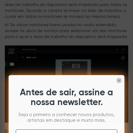
área de trabalho do dispositivo será mapeada para todos os
monitores. Quando a caneta se move na área de trabalho, o
cursor em todos os monitores se moverá ao mesmo tempo.
b) Se vários monitores forem usados no modo estendido,
acesse às abas de monitor para selecionar um dos monitores
para o qual a área de trabalho do dispositivo será mapeada.
Antes de sair, assine a
nossa newsletter.
Seja o primeiro a conhecer novos produtos,
artistas em destaque e muito mais.
Definir a área mapeada do monitor: