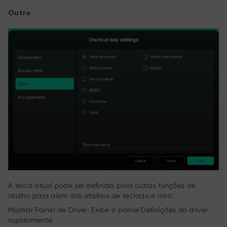
Outro
A tecla atual pode ser definida para outras funções de
atalho para além dos atalhos de teclado e rato:
Mostrar Painel de Driver: Exibe o painel Definições do driver
rapidamente.