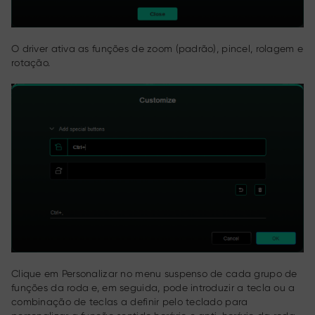
O driver ativa as funções de zoom (padrão), pincel, rolagem e
rotação.
Clique em Personalizar no menu suspenso de cada grupo de
funções da roda e, em seguida, pode introduzir a tecla ou a
combinação de teclas a definir pelo teclado para