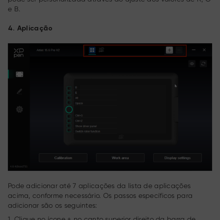
e B.
4. Aplicação
Pode adicionar até 7 aplicações da lista de aplicações
acima, conforme necessário. Os passos específicos para
adicionar são os seguintes:
1. Clique no ícone + no canto superior direito da barra de