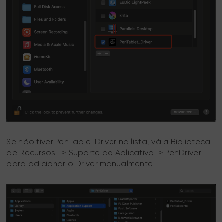
Se não tiver PenTable_Driver na lista, vá a Biblioteca
de Recursos -> Suporte do Aplicativo-> PenDriver
para adicionar o Driver manualmente.