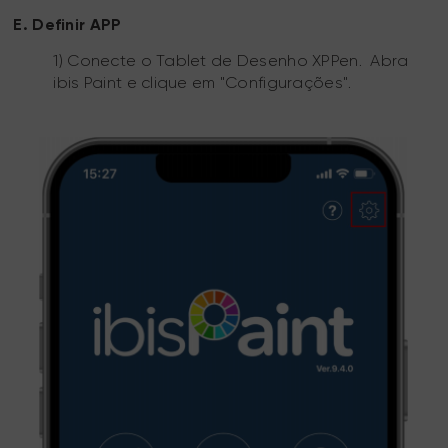
E. Definir APP
1) Conecte o Tablet de Desenho XPPen. Abra
ibis Paint e clique em "Configurações".