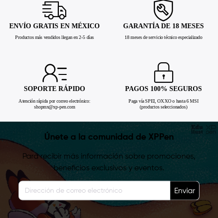
ENVÍO GRATIS EN MÉXICO
GARANTÍA DE 18 MESES
Productos más vendidos llegan en 2-5 días
18 meses de servicio técnico especializado
SOPORTE RÁPIDO
PAGOS 100% SEGUROS
Atención rápida por correo electrónico:
Paga vía SPEI, OXXO o hasta 6 MSI
shopmx@xp-pen.com
(productos seleccionados)
Únete a la comunidad de XPPen
Para recibir más información sobre promociones,
beneficios exclusivos y eventos.
Enviar