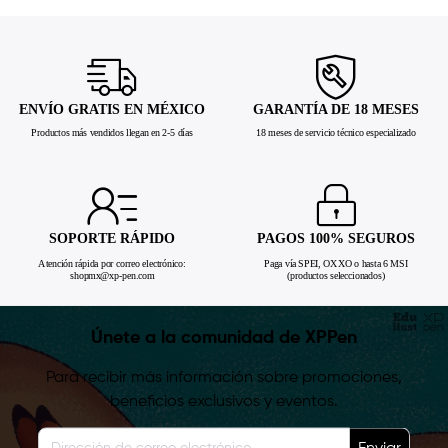
ENVÍO GRATIS EN MÉXICO
GARANTÍA DE 18 MESES
Productos más vendidos llegan en 2-5 días
18 meses de servicio técnico especializado
SOPORTE RÁPIDO
PAGOS 100% SEGUROS
Atención rápida por correo electrónico:
Paga vía SPEI, OXXO o hasta 6 MSI
shopmx@xp-pen.com
(productos seleccionados)
Únete a la comunidad de XPPen
Para recibir más información sobre promociones,
beneficios exclusivos y eventos.