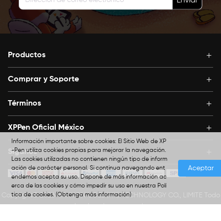
Enviar
Productos
Comprar y Soporte
Términos
XPPen Oficial México
Información importante sobre cookies: El Sitio Web de XP
-Pen utiliza cookies propias para mejorar la navegación.
Síganos
Las cookies utilizadas no contienen ningún tipo de inform
Aceptar
ación de carácter personal. Si continua navegando ent
endemos acepta su uso. Dispone de más información ac
erca de las cookies y cómo impedir su uso en nuestra Polí
tica de cookies.
(Obtenga más información)
Copyright© 2026 HANVON UGEE (HK) TECHNOLOGY CO., LIMITE Todo
s los derechos reservados.