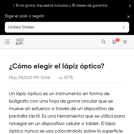
x
cial: Envío gratis, impuestos incluidos y 18 meses de garantía.
XPPen México | Ti
Elige el país o región
United States
0
¿Cómo elegir el lápiz óptico?
May 09,2023 PM 15:06
8775
Un lápiz óptico es un instrumento en forma de
bolígrafo con una hoja de goma circular que se
mueve sin esfuerzo a través de un dispositivo de
pantalla táctil. Es una herramienta que se utiliza para
navegar en un dispositivo celular o tablet. El lápiz
óptico nunca se usa colocándolo sobre la superficie