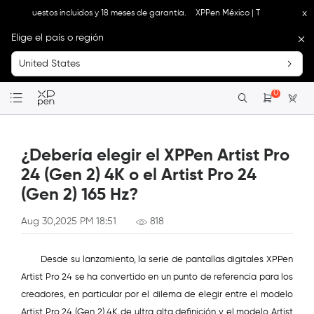
x
s, impuestos incluidos y 18 meses de garantía.
XPPen México | Tienda Oficial: Env
Elige el país o región
United States
0
¿Debería elegir el XPPen Artist Pro
24 (Gen 2) 4K o el Artist Pro 24
(Gen 2) 165 Hz?
Aug 30,2025 PM 18:51
818
Desde su lanzamiento, la serie de pantallas digitales XPPen
Artist Pro 24 se ha convertido en un punto de referencia para los
creadores, en particular por el dilema de elegir entre el modelo
Artist Pro 24 (Gen 2) 4K de ultra alta definición y el modelo Artist