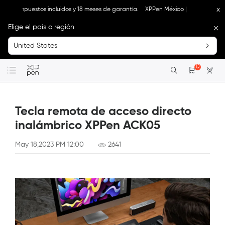
x
s, impuestos incluidos y 18 meses de garantía.
XPPen México | Tienda Oficial: Enví
Elige el país o región
United States
0
Tecla remota de acceso directo
inalámbrico XPPen ACK05
May 18,2023 PM 12:00
2641