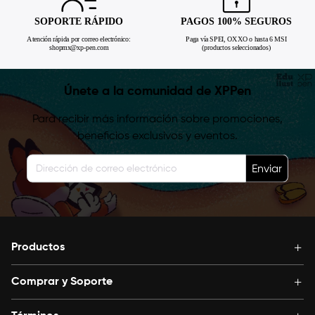
SOPORTE RÁPIDO
PAGOS 100% SEGUROS
Atención rápida por correo electrónico:
Paga vía SPEI, OXXO o hasta 6 MSI
shopmx@xp-pen.com
(productos seleccionados)
Únete a la comunidad de XPPen
Para recibir más información sobre promociones,
beneficios exclusivos y eventos.
Enviar
Productos
Comprar y Soporte